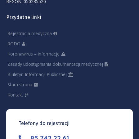
REGON: 050235520
Przydatne linki
Rejestracja medyczna
RODO
Koronawirus – informacje
Zasady udostępniania dokumentacji medycznej
Biuletyn Informacji Publicznej
Stara strona
Kontakt
Telefony do rejestracji
85 742 22 61