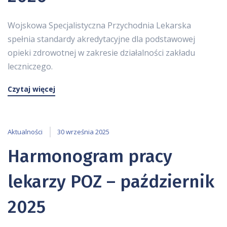
y
s
Wojskowa Specjalistyczna Przychodnia Lekarska
t
spełnia standardy akredytacyjne dla podstawowej
e
opieki zdrowotnej w zakresie działalności zakładu
m
leczniczego.
u
ł
Czytaj więcej
a
t
w
Aktualności
30 września 2025
i
Harmonogram pracy
e
ń
lekarzy POZ – październik
d
o
2025
s
t