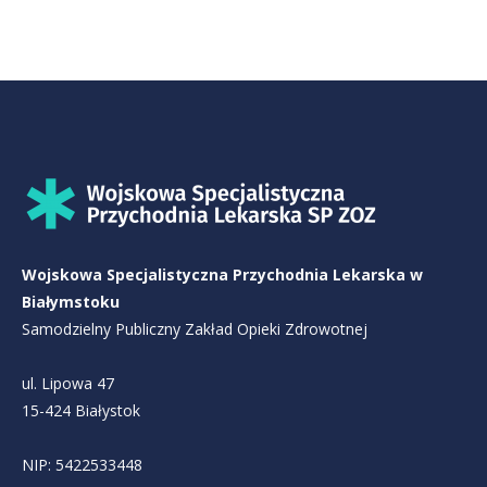
Ę
P
N
O
Ś
Ć
Wojskowa Specjalistyczna Przychodnia Lekarska w
Białymstoku
Samodzielny Publiczny Zakład Opieki Zdrowotnej
ul. Lipowa 47
15-424 Białystok
NIP: 5422533448